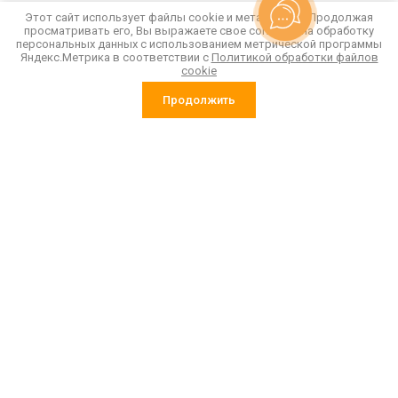
требуемого города.
Этот сайт использует файлы cookie и метаданные. Продолжая
просматривать его, Вы выражаете свое согласие на обработку
персональных данных с использованием метрической программы
Назад
Яндекс.Метрика в соответствии с
Политикой обработки файлов
cookie
Продолжить
«Пластиковая тара оптом: от производителя к вам»
Связаться с нами:
Наши контакты
Пн.-Пт. 10.00 - 19.00
8 (800) 600-85-40